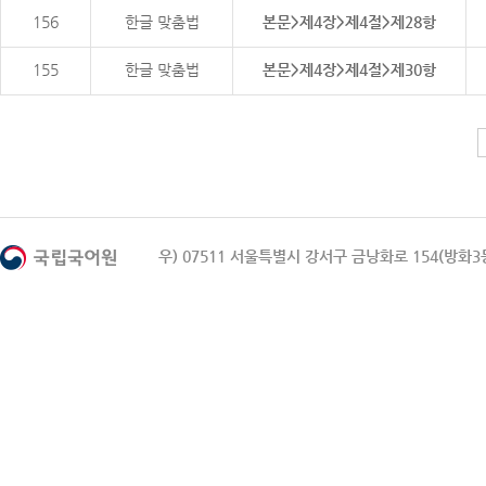
156
한글 맞춤법
본문>제4장>제4절>제28항
155
한글 맞춤법
본문>제4장>제4절>제30항
우) 07511 서울특별시 강서구 금낭화로 154(방화3동