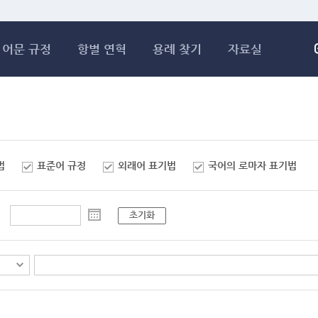
메인콘텐츠 바로가기
어문 규정
항별 연혁
용례 찾기
자료실
법
표준어 규정
외래어 표기법
국어의 로마자 표기법
초기화