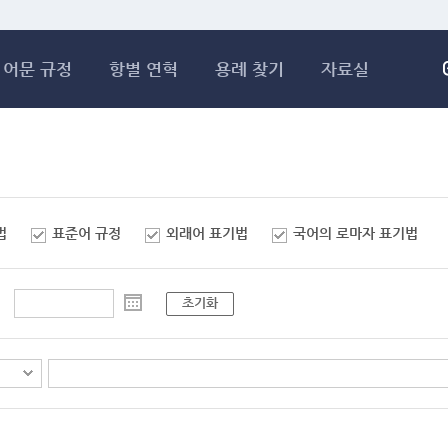
메인콘텐츠 바로가기
어문 규정
항별 연혁
용례 찾기
자료실
법
표준어 규정
외래어 표기법
국어의 로마자 표기법
초기화