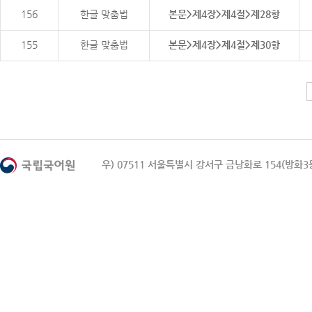
156
한글 맞춤법
본문>제4장>제4절>제28항
155
한글 맞춤법
본문>제4장>제4절>제30항
우) 07511 서울특별시 강서구 금낭화로 154(방화3동