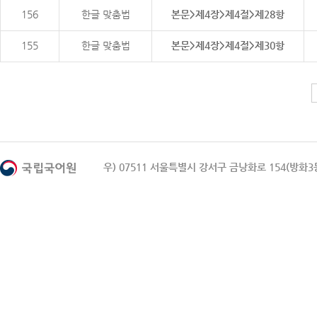
156
한글 맞춤법
본문>제4장>제4절>제28항
155
한글 맞춤법
본문>제4장>제4절>제30항
우) 07511 서울특별시 강서구 금낭화로 154(방화3동