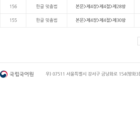
156
한글 맞춤법
본문>제4장>제4절>제28항
155
한글 맞춤법
본문>제4장>제4절>제30항
우) 07511 서울특별시 강서구 금낭화로 154(방화3동