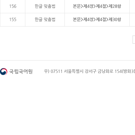
156
한글 맞춤법
본문>제4장>제4절>제28항
155
한글 맞춤법
본문>제4장>제4절>제30항
우) 07511 서울특별시 강서구 금낭화로 154(방화3동