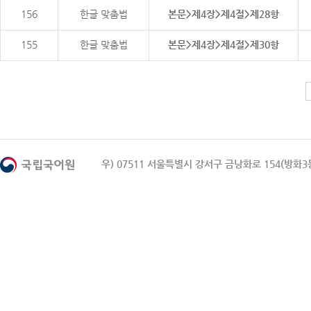
156
한글 맞춤법
본문>제4장>제4절>제28항
155
한글 맞춤법
본문>제4장>제4절>제30항
우) 07511 서울특별시 강서구 금낭화로 154(방화3동