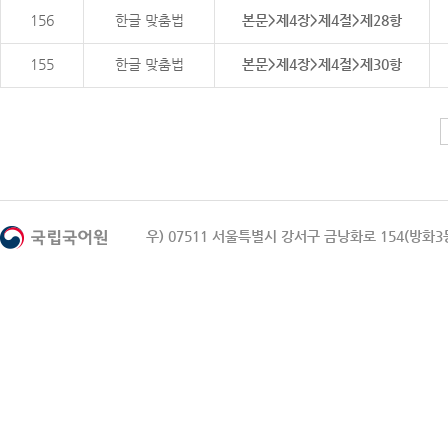
156
한글 맞춤법
본문>제4장>제4절>제28항
155
한글 맞춤법
본문>제4장>제4절>제30항
우) 07511 서울특별시 강서구 금낭화로 154(방화3동