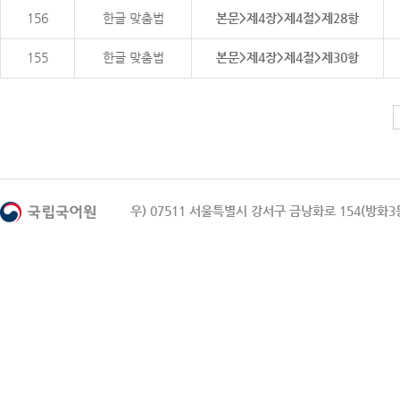
156
한글 맞춤법
본문>제4장>제4절>제28항
155
한글 맞춤법
본문>제4장>제4절>제30항
우) 07511 서울특별시 강서구 금낭화로 154(방화3동