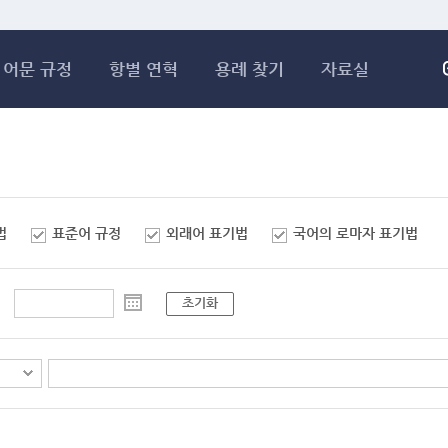
메인콘텐츠 바로가기
어문 규정
항별 연혁
용례 찾기
자료실
법
표준어 규정
외래어 표기법
국어의 로마자 표기법
초기화