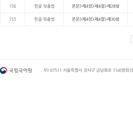
156
한글 맞춤법
본문>제4장>제4절>제28항
155
한글 맞춤법
본문>제4장>제4절>제30항
우) 07511 서울특별시 강서구 금낭화로 154(방화3동