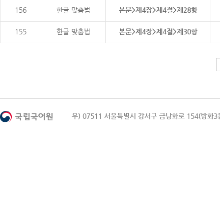
156
한글 맞춤법
본문>제4장>제4절>제28항
155
한글 맞춤법
본문>제4장>제4절>제30항
우) 07511 서울특별시 강서구 금낭화로 154(방화3동