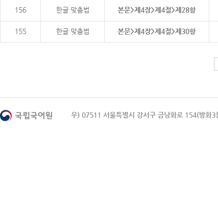
156
한글 맞춤법
본문>제4장>제4절>제28항
155
한글 맞춤법
본문>제4장>제4절>제30항
우) 07511 서울특별시 강서구 금낭화로 154(방화3동