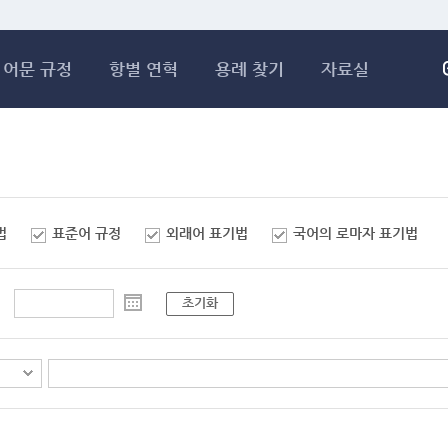
메인콘텐츠 바로가기
어문 규정
항별 연혁
용례 찾기
자료실
법
표준어 규정
외래어 표기법
국어의 로마자 표기법
초기화