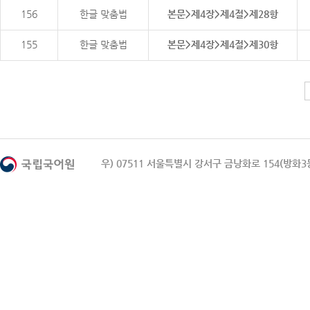
156
한글 맞춤법
본문>제4장>제4절>제28항
155
한글 맞춤법
본문>제4장>제4절>제30항
우) 07511 서울특별시 강서구 금낭화로 154(방화3동