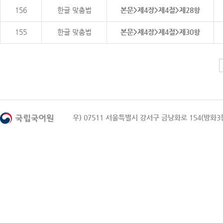
156
한글 맞춤법
본문>제4장>제4절>제28항
155
한글 맞춤법
본문>제4장>제4절>제30항
우) 07511 서울특별시 강서구 금낭화로 154(방화3동