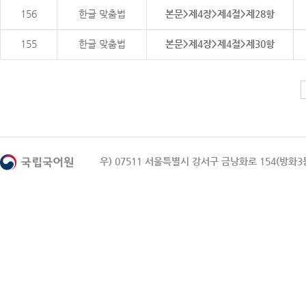
156
한글 맞춤법
본문>제4장>제4절>제28항
155
한글 맞춤법
본문>제4장>제4절>제30항
우) 07511 서울특별시 강서구 금낭화로 154(방화3동