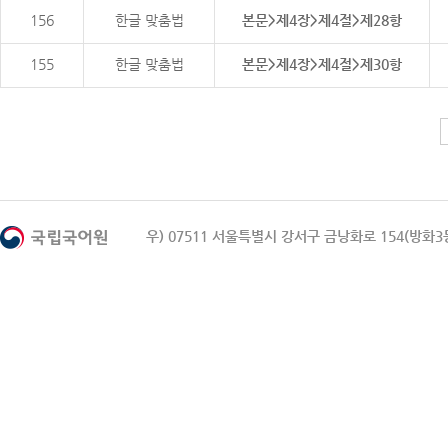
156
한글 맞춤법
본문>제4장>제4절>제28항
155
한글 맞춤법
본문>제4장>제4절>제30항
우) 07511 서울특별시 강서구 금낭화로 154(방화3동