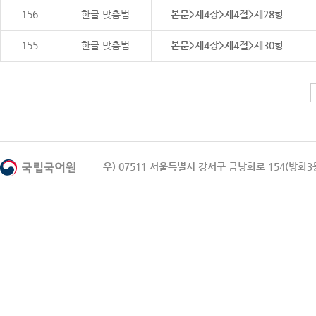
156
한글 맞춤법
본문>제4장>제4절>제28항
155
한글 맞춤법
본문>제4장>제4절>제30항
우) 07511 서울특별시 강서구 금낭화로 154(방화3동