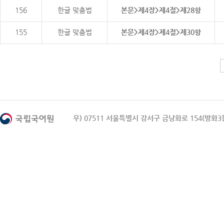
156
한글 맞춤법
본문>제4장>제4절>제28항
155
한글 맞춤법
본문>제4장>제4절>제30항
우) 07511 서울특별시 강서구 금낭화로 154(방화3동