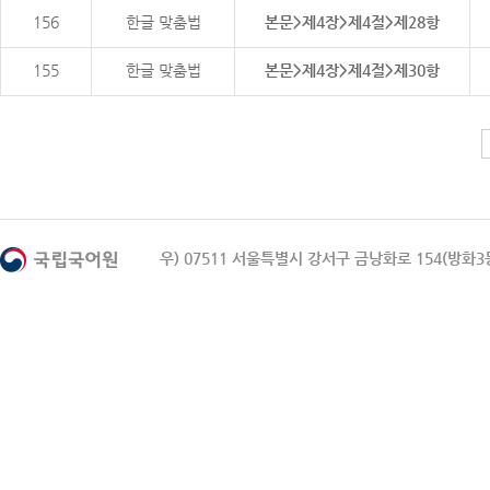
156
한글 맞춤법
본문>제4장>제4절>제28항
155
한글 맞춤법
본문>제4장>제4절>제30항
우) 07511 서울특별시 강서구 금낭화로 154(방화3동