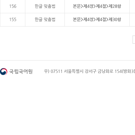
156
한글 맞춤법
본문>제4장>제4절>제28항
155
한글 맞춤법
본문>제4장>제4절>제30항
우) 07511 서울특별시 강서구 금낭화로 154(방화3동