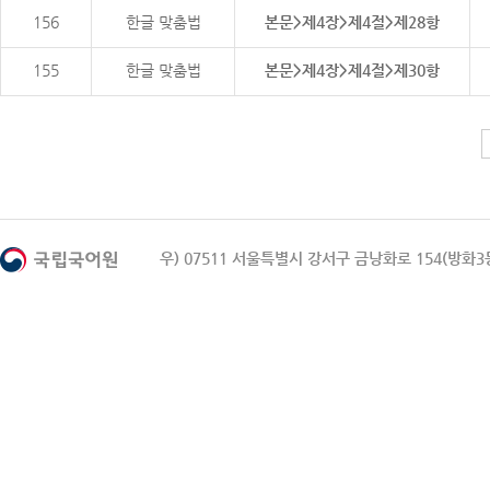
156
한글 맞춤법
본문>제4장>제4절>제28항
155
한글 맞춤법
본문>제4장>제4절>제30항
우) 07511 서울특별시 강서구 금낭화로 154(방화3동