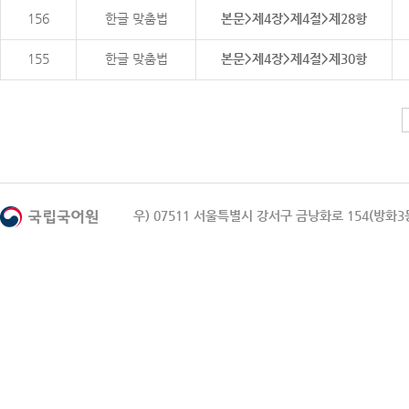
156
한글 맞춤법
본문>제4장>제4절>제28항
155
한글 맞춤법
본문>제4장>제4절>제30항
우) 07511 서울특별시 강서구 금낭화로 154(방화3동