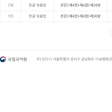
156
한글 맞춤법
본문>제4장>제4절>제28항
155
한글 맞춤법
본문>제4장>제4절>제30항
우) 07511 서울특별시 강서구 금낭화로 154(방화3동