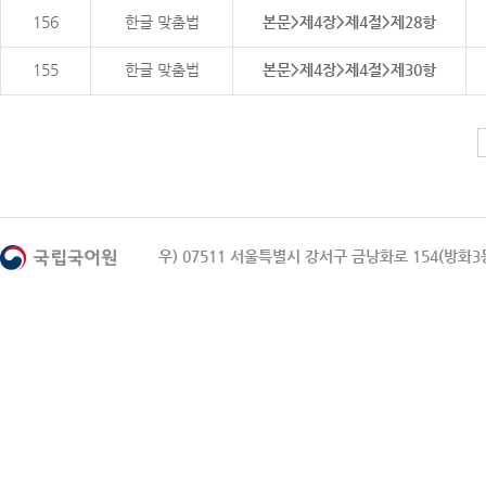
156
한글 맞춤법
본문>제4장>제4절>제28항
155
한글 맞춤법
본문>제4장>제4절>제30항
우) 07511 서울특별시 강서구 금낭화로 154(방화3동