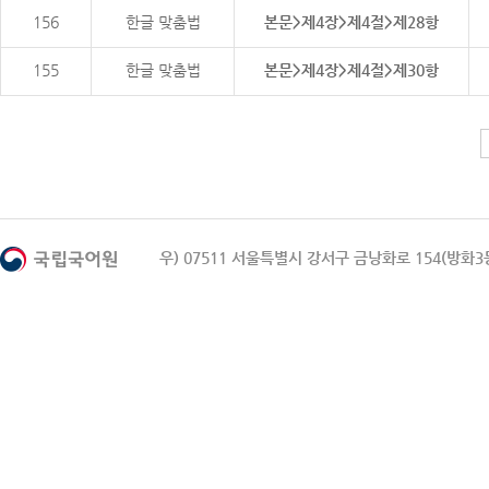
156
한글 맞춤법
본문>제4장>제4절>제28항
155
한글 맞춤법
본문>제4장>제4절>제30항
우) 07511 서울특별시 강서구 금낭화로 154(방화3동