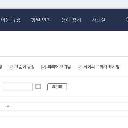
메인콘텐츠 바로가기
어문 규정
항별 연혁
용례 찾기
자료실
법
표준어 규정
외래어 표기법
국어의 로마자 표기법
초기화