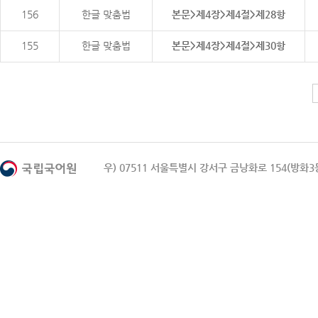
156
한글 맞춤법
본문>제4장>제4절>제28항
155
한글 맞춤법
본문>제4장>제4절>제30항
우) 07511 서울특별시 강서구 금낭화로 154(방화3동