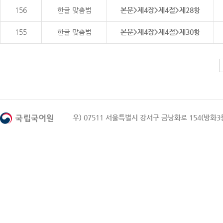
156
한글 맞춤법
본문>제4장>제4절>제28항
155
한글 맞춤법
본문>제4장>제4절>제30항
우) 07511 서울특별시 강서구 금낭화로 154(방화3동