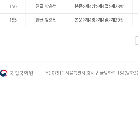
156
한글 맞춤법
본문>제4장>제4절>제28항
155
한글 맞춤법
본문>제4장>제4절>제30항
우) 07511 서울특별시 강서구 금낭화로 154(방화3동