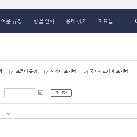
메인콘텐츠 바로가기
어문 규정
항별 연혁
용례 찾기
자료실
법
표준어 규정
외래어 표기법
국어의 로마자 표기법
초기화