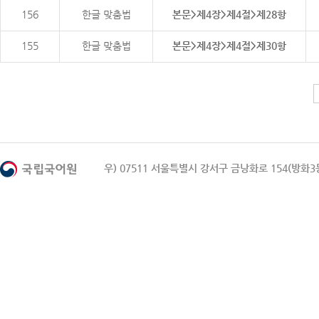
156
한글 맞춤법
본문>제4장>제4절>제28항
155
한글 맞춤법
본문>제4장>제4절>제30항
우) 07511 서울특별시 강서구 금낭화로 154(방화3동