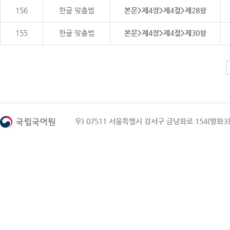
156
한글 맞춤법
본문>제4장>제4절>제28항
155
한글 맞춤법
본문>제4장>제4절>제30항
우) 07511 서울특별시 강서구 금낭화로 154(방화3동