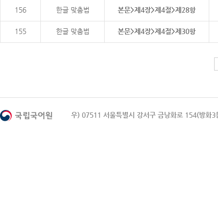
156
한글 맞춤법
본문>제4장>제4절>제28항
155
한글 맞춤법
본문>제4장>제4절>제30항
우) 07511 서울특별시 강서구 금낭화로 154(방화3동