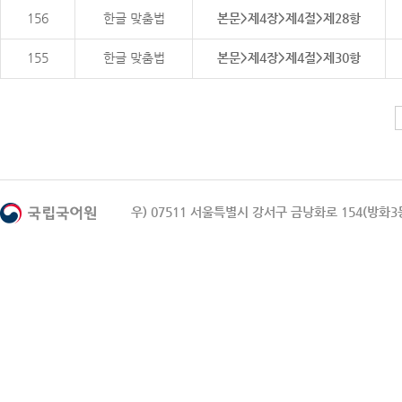
156
한글 맞춤법
본문>제4장>제4절>제28항
155
한글 맞춤법
본문>제4장>제4절>제30항
우) 07511 서울특별시 강서구 금낭화로 154(방화3동