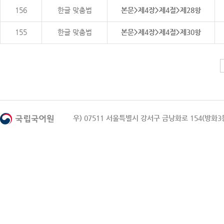
156
한글 맞춤법
본문>제4장>제4절>제28항
155
한글 맞춤법
본문>제4장>제4절>제30항
우) 07511 서울특별시 강서구 금낭화로 154(방화3동