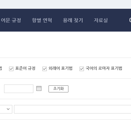
메인콘텐츠 바로가기
어문 규정
항별 연혁
용례 찾기
자료실
법
표준어 규정
외래어 표기법
국어의 로마자 표기법
초기화