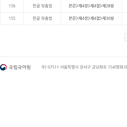
156
한글 맞춤법
본문>제4장>제4절>제28항
155
한글 맞춤법
본문>제4장>제4절>제30항
우) 07511 서울특별시 강서구 금낭화로 154(방화3동