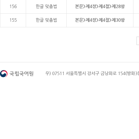
156
한글 맞춤법
본문>제4장>제4절>제28항
155
한글 맞춤법
본문>제4장>제4절>제30항
우) 07511 서울특별시 강서구 금낭화로 154(방화3동