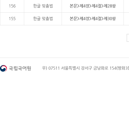
156
한글 맞춤법
본문>제4장>제4절>제28항
155
한글 맞춤법
본문>제4장>제4절>제30항
우) 07511 서울특별시 강서구 금낭화로 154(방화3동