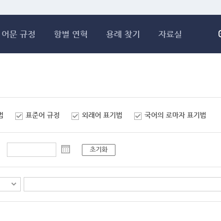
메인콘텐츠 바로가기
어문 규정
항별 연혁
용례 찾기
자료실
법
표준어 규정
외래어 표기법
국어의 로마자 표기법
초기화