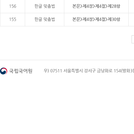
156
한글 맞춤법
본문>제4장>제4절>제28항
155
한글 맞춤법
본문>제4장>제4절>제30항
우) 07511 서울특별시 강서구 금낭화로 154(방화3동