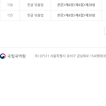
156
한글 맞춤법
본문>제4장>제4절>제28항
155
한글 맞춤법
본문>제4장>제4절>제30항
우) 07511 서울특별시 강서구 금낭화로 154(방화3동