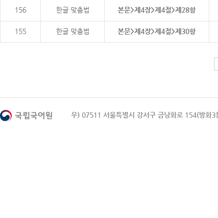
156
한글 맞춤법
본문>제4장>제4절>제28항
155
한글 맞춤법
본문>제4장>제4절>제30항
우) 07511 서울특별시 강서구 금낭화로 154(방화3동