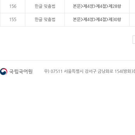
156
한글 맞춤법
본문>제4장>제4절>제28항
155
한글 맞춤법
본문>제4장>제4절>제30항
우) 07511 서울특별시 강서구 금낭화로 154(방화3동