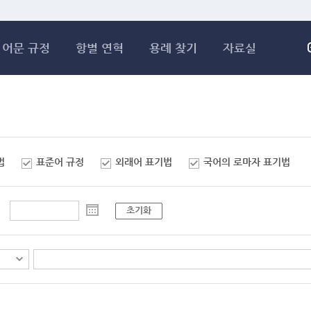
메인콘텐츠 바로가기
어문 규정
항별 연혁
용례 찾기
자료실
법
표준어 규정
외래어 표기법
국어의 로마자 표기법
초기화