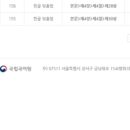
156
한글 맞춤법
본문>제4장>제4절>제28항
155
한글 맞춤법
본문>제4장>제4절>제30항
우) 07511 서울특별시 강서구 금낭화로 154(방화3동