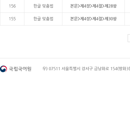
156
한글 맞춤법
본문>제4장>제4절>제28항
155
한글 맞춤법
본문>제4장>제4절>제30항
우) 07511 서울특별시 강서구 금낭화로 154(방화3동